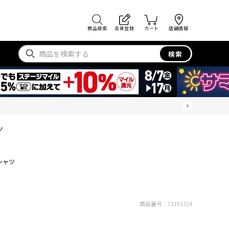
商品検索
会員登録
カート
店舗情報
検索
ツ
シャツ
商品番号：
71191324