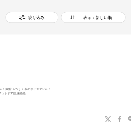
絞り込み
表示：新しい順
m
体型:
ふつう
靴のサイズ:
26cm
アウトドア歴:
未経験