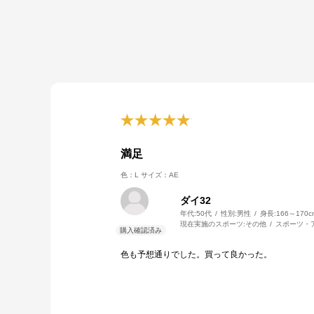
満足
色：L
サイズ：AE
ダイ32
年代:
50代
性別:
男性
身長:
166～170c
現在実施のスポーツ:
その他
スポーツ・
色も予想通りでした。買って良かった。