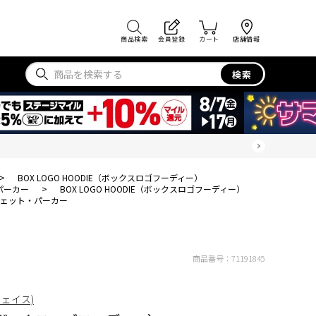
商品検索
会員登録
カート
店舗情報
検索
>
BOX LOGO HOODIE（ボックスロゴフーディー）
パーカー
>
BOX LOGO HOODIE（ボックスロゴフーディー）
ェット・パーカー
商品番号：
71191845
フェイス)