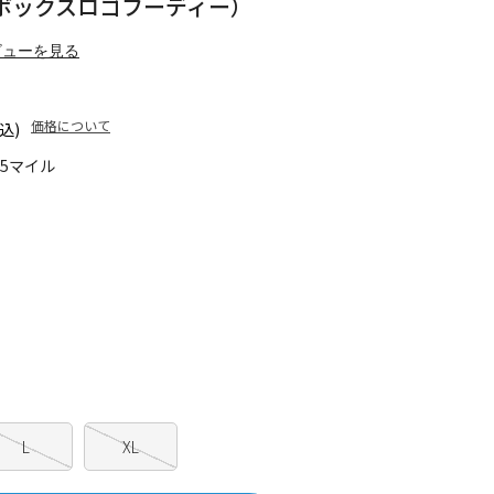
IE（ボックスロゴフーディー）
ビューを見る
価格について
込)
45マイル
L
XL