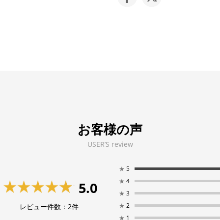
お客様の声
USER’S review
★
5
★
4
5.0
★
3
★
2
レビュー件数：
2
件
★
1