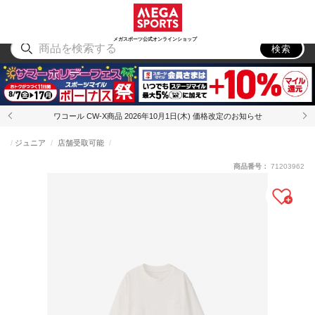
スポーツ
アウトドア
ブランド
アイテム
から探す
から探す
から探す
から探す
メガスポーツ公式オンラインショップ
検索
ワコール CW-X商品 2026年10月1日(木) 価格改定のお知らせ
ジュニア
店舗受取可能
商品番号：
71203962