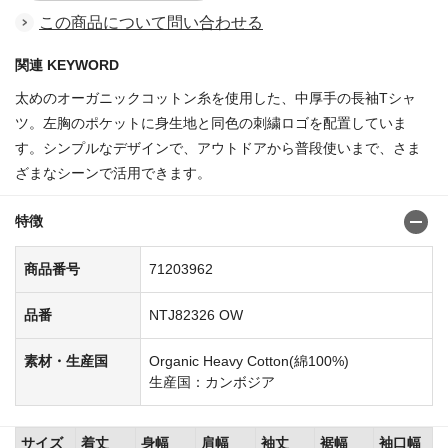
この商品について問い合わせる
関連 KEYWORD
太めのオーガニックコットン糸を使用した、中厚手の長袖Tシャ
ツ。左胸のポケットに身生地と同色の刺繍ロゴを配置していま
す。シンプルなデザインで、アウトドアから普段使いまで、さま
ざまなシーンで活用できます。
特徴
商品番号
71203962
品番
NTJ82326 OW
素材・生産国
Organic Heavy Cotton(綿100%)
生産国：カンボジア
サイズ
着丈
身幅
肩幅
袖丈
裾幅
袖口幅