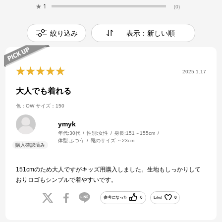
★
1
(0)
絞り込み
表示：新しい順
2025.1.17
大人でも着れる
色：OW
サイズ：150
ymyk
年代:
30代
性別:
女性
身長:
151～155cm
体型:
ふつう
靴のサイズ:
～23cm
151cmのため大人ですがキッズ用購入しました。生地もしっかりして
おりロゴもシンプルで着やすいです。
参考になった
0
Like!
0