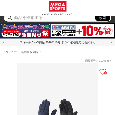
スポーツ
アウトドア
ブランド
アイテム
から探す
から探す
から探す
から探す
メガスポーツ公式オンラインショップ
検索
ワコール CW-X商品 2026年10月1日(木) 価格改定のお知らせ
ジュニア
店舗受取可能
商品番号：
71208557