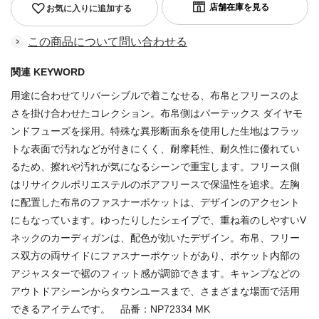
お気に入りに追加する
この商品について問い合わせる
関連 KEYWORD
用途に合わせてリバーシブルで着こなせる、布帛とフリースのよ
さを掛け合わせたコレクション。布帛側はパーテックス ダイヤモ
ンドフューズを採用。特殊な異形断面糸を使用した生地はフラッ
トな表面で汚れなどが付きにくく、耐摩耗性、耐久性に優れてい
るため、擦れや汚れが気になるシーンで重宝します。フリース側
はリサイクルポリエステルのボアフリースで保温性を追求。左胸
に配置した布帛のファスナーポケットは、デザインのアクセント
にもなっています。ゆったりしたシェイプで、重ね着のしやすいV
ネックのカーディガンは、配色が効いたデザイン。布帛、フリー
ス双方の両サイドにファスナーポケットがあり、ポケット内部の
アジャスターで裾のフィット感が調節できます。キャンプなどの
アウトドアシーンからタウンユースまで、さまざまな場面で活用
できるアイテムです。 品番：NP72334 MK