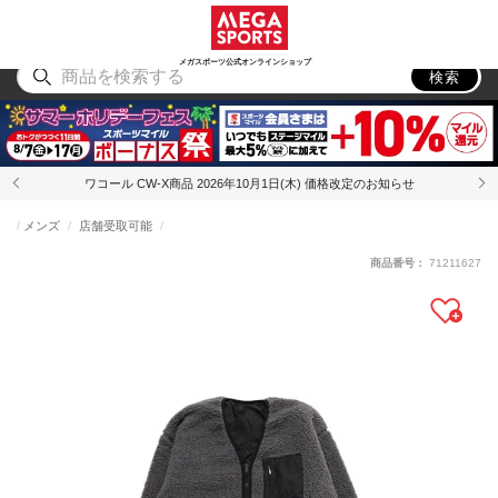
スポーツ
アウトドア
ブランド
アイテム
から探す
から探す
から探す
から探す
メガスポーツ公式オンラインショップ
検索
ワコール CW-X商品 2026年10月1日(木) 価格改定のお知らせ
メンズ
店舗受取可能
商品番号：
71211627