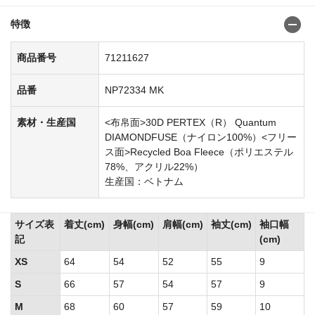
特徴
商品番号
71211627
品番
NP72334 MK
素材・生産国
<布帛面>30D PERTEX（R） Quantum
DIAMONDFUSE（ナイロン100%）<フリー
ス面>Recycled Boa Fleece（ポリエステル
78%、アクリル22%）
生産国：ベトナム
サイズ表
着丈(cm)
身幅(cm)
肩幅(cm)
袖丈(cm)
袖口幅
記
(cm)
XS
64
54
52
55
9
S
66
57
54
57
9
M
68
60
57
59
10