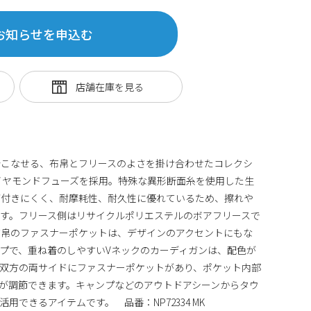
お知らせを申込む
着こなせる、布帛とフリースのよさを掛け合わせたコレクシ
イヤモンドフューズを採用。特殊な異形断面糸を使用した生
が付きにくく、耐摩耗性、耐久性に優れているため、擦れや
す。フリース側はリサイクルポリエステルのボアフリースで
布帛のファスナーポケットは、デザインのアクセントにもな
プで、重ね着のしやすいVネックのカーディガンは、配色が
双方の両サイドにファスナーポケットがあり、ポケット内部
が調節できます。キャンプなどのアウトドアシーンからタウ
できるアイテムです。 品番：NP72334 MK