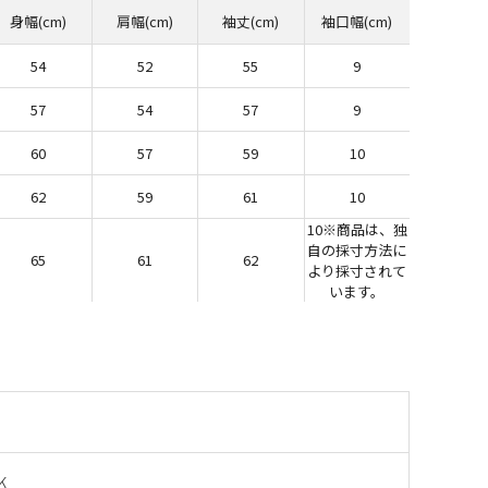
身幅(cm)
肩幅(cm)
袖丈(cm)
袖口幅(cm)
54
52
55
9
57
54
57
9
60
57
59
10
62
59
61
10
10※商品は、独
自の採寸方法に
65
61
62
より採寸されて
います。
K