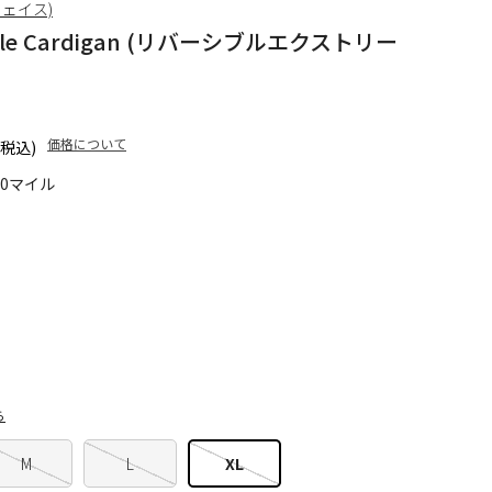
フェイス)
me Pile Cardigan (リバーシブルエクストリー
価格について
(税込)
70マイル
ら
M
L
XL