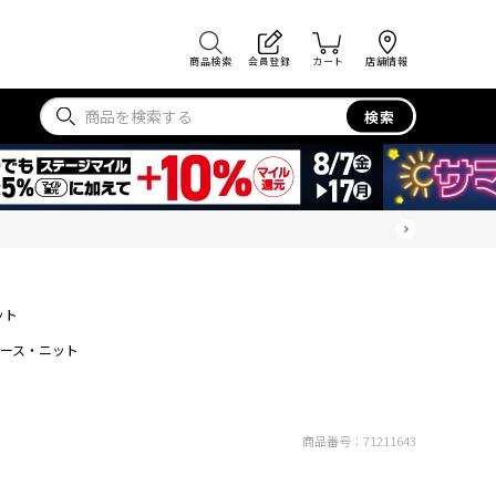
商品検索
会員登録
カート
店舗情報
検索
ット
ース・ニット
商品番号：
71211643