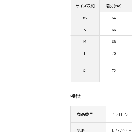
サイズ表記
着丈(cm)
XS
64
S
66
M
68
L
70
XL
72
特徴
商品番号
71211643
品番
NP72334 M