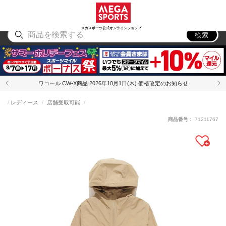
スポーツ
アウトドア
ブランド
アイテム
から探す
から探す
から探す
から探す
メガスポーツ公式オンラインショップ
検索
ワコール CW-X商品 2026年10月1日(木) 価格改定のお知らせ
レディース
店舗受取可能
商品番号：
71211767