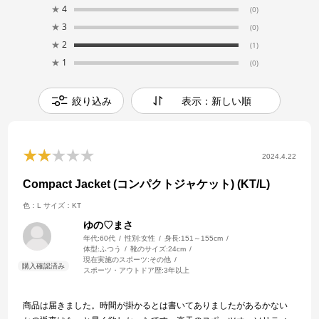
★
4
(0)
★
3
(0)
★
2
(1)
★
1
(0)
絞り込み
表示：新しい順
2024.4.22
Compact Jacket (コンパクトジャケット) (KT/L)
色：L
サイズ：KT
ゆの♡まさ
年代:
60代
性別:
女性
身長:
151～155cm
体型:
ふつう
靴のサイズ:
24cm
現在実施のスポーツ:
その他
スポーツ・アウトドア歴:
3年以上
商品は届きました。時間が掛かるとは書いてありましたがあるかない