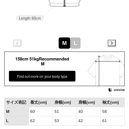
Length
60cm
M
L
158cm 51kgRecommended
M
Find out more on your body type
サイズ表記
着丈(cm)
身幅(cm)
肩幅(cm)
袖丈(cm)
M
60
51
40
58
L
62
53
42
61