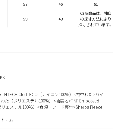
57
46
61
63※商品は、独自
59
48
の採寸方法により
採寸されています。
 KK
RTHTECH Cloth ECO（ナイロン100%）<袖中わた>バイ
た（ポリエステル100%）<袖裏地>TNF Embossed
（ポリエステル100%）<身頃・フード裏地>Sherpa Fleece
ベトナム