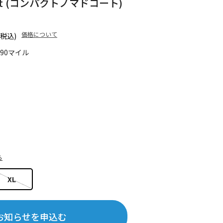
Coat (コンパクトノマドコート)
価格について
(税込)
290マイル
ら
XL
お知らせを申込む