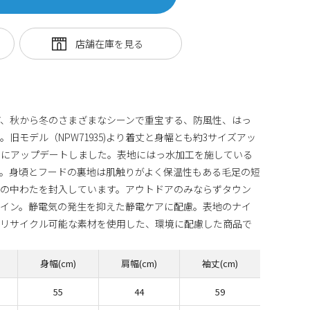
ど、秋から冬のさまざまなシーンで重宝する、防風性、はっ
旧モデル（NPW71935)より着丈と身幅とも約3サイズアッ
トにアップデートしました。表地にはっ水加工を施している
。身頃とフードの裏地は肌触りがよく保温性もある毛足の短
ルの中わたを封入しています。アウトドアのみならずタウン
ザイン。静電気の発生を抑えた静電ケアに配慮。表地のナイ
にリサイクル可能な素材を使用した、環境に配慮した商品で
身幅(cm)
肩幅(cm)
袖丈(cm)
55
44
59