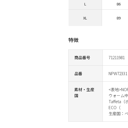
L
86
XL
89
特徴
商品番号
71211981
品番
NPW72331
素材・生産
<表地>NO
国
ウォーム中わ
Taffeta
ECO（
生産国：