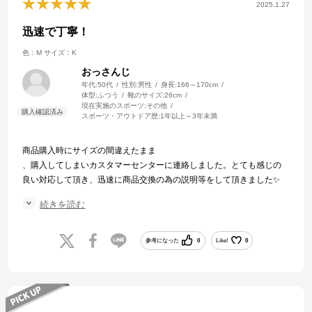
2025.1.27
迅速で丁寧！
色：M
サイズ：K
おっさんじ
年代:
50代
性別:
男性
身長:
166～170cm
体型:
ふつう
靴のサイズ:
26cm
現在実施のスポーツ:
その他
スポーツ・アウトドア歴:
1年以上～3年未満
商品購入時にサイズの間違えたまま
、購入してしまいカスタマーセンターに連絡しました。とても感じの
良い対応して頂き、迅速に商品交換の為の説明等をして頂きました✨
最短での時間で商品交換する事が出来ました。これからも購入したい
続きを読む
お店ですね！
商品は167/63 size Mでジャストサイズ。
参考になった
0
Like!
0