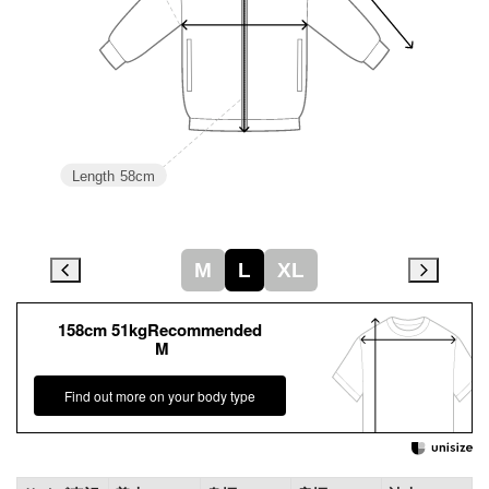
Length
58cm
M
L
XL
158cm 51kgRecommended
M
Find out more on your body type