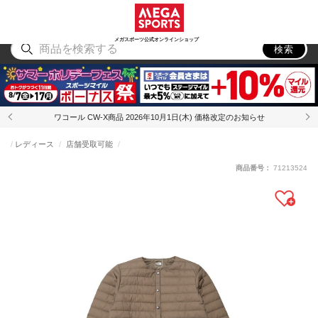
スポーツ
アウトドア
ブランド
アイテム
から探す
から探す
から探す
から探す
メガスポーツ公式オンラインショップ
検索
ワコール CW-X商品 2026年10月1日(木) 価格改定のお知らせ
レディース
店舗受取可能
商品番号：
71213524