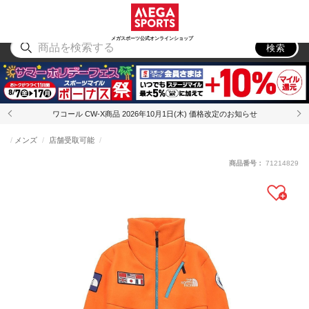
スポーツ
アウトドア
ブランド
アイテム
から探す
から探す
から探す
から探す
メガスポーツ公式オンラインショップ
検索
ワコール CW-X商品 2026年10月1日(木) 価格改定のお知らせ
メンズ
店舗受取可能
商品番号：
71214829