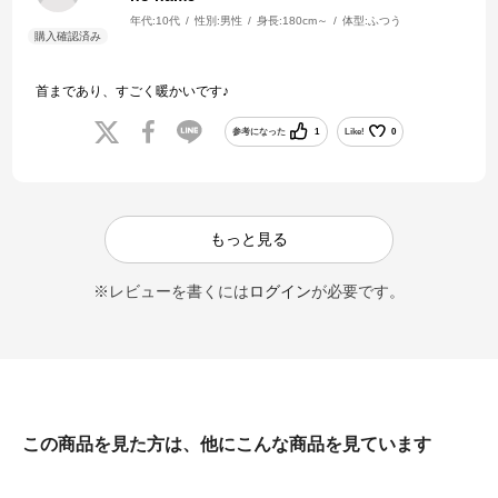
年代:
10代
性別:
男性
身長:
180cm～
体型:
ふつう
首まであり、すごく暖かいです♪
参考になった
1
Like!
0
もっと見る
※レビューを書くには
ログイン
が必要です。
この商品を見た方は、他にこんな商品を見ています