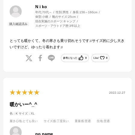
N i ko
年代:
70代～
性別:
男性
身長:
156～160cm
体型:
小柄
靴のサイズ:
25cm
現在実施のスポーツ:
キャンプ
スポーツ・アウトドア歴:
3年以上
とっても暖かくて、冬の寒さも乗り切れそうです♫サイズ的に少し大き
いですけど、ゆったり着れます♫
参考になった
0
Like!
0
2022.12.27
暖かいー^_^
色：K
サイズ：XL
履き心地
:とても良い
サイズ感
:丁度良い
重量感
:普通
生地
:普通
no name