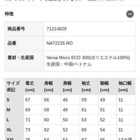
特徴
商品番号
71214829
品番
NA72235 RO
素材・生産国
Versa Micro ECO 300(ポリエステル100%)
生産国：中国/ベトナム
サイズ
着丈
身幅
肩幅
袖丈
裾幅
袖口幅
表記
(cm)
(cm)
(cm)
(cm)
(cm)
(cm)
S
67
56
46
59
49
11
M
69
58
48
61
51
11
L
71
60
50
63
52
11
XL
73
62
52
65
54
11
XXL
75
64
54
67
55
12※商