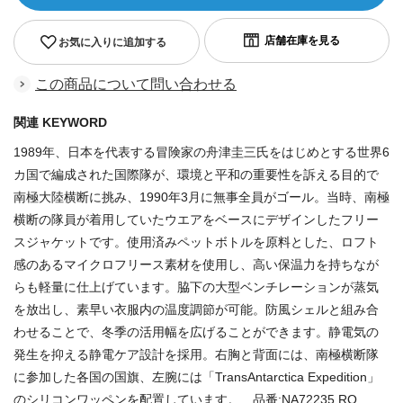
お気に入りに追加する
この商品について問い合わせる
関連 KEYWORD
1989年、日本を代表する冒険家の舟津圭三氏をはじめとする世界6
カ国で編成された国際隊が、環境と平和の重要性を訴える目的で
南極大陸横断に挑み、1990年3月に無事全員がゴール。当時、南極
横断の隊員が着用していたウエアをベースにデザインしたフリー
スジャケットです。使用済みペットボトルを原料とした、ロフト
感のあるマイクロフリース素材を使用し、高い保温力を持ちなが
らも軽量に仕上げています。脇下の大型ベンチレーションが蒸気
を放出し、素早い衣服内の温度調節が可能。防風シェルと組み合
わせることで、冬季の活用幅を広げることができます。静電気の
発生を抑える静電ケア設計を採用。右胸と背面には、南極横断隊
に参加した各国の国旗、左腕には「TransAntarctica Expedition」
のシリコンワッペンを配置しています。 品番:NA72235 RO