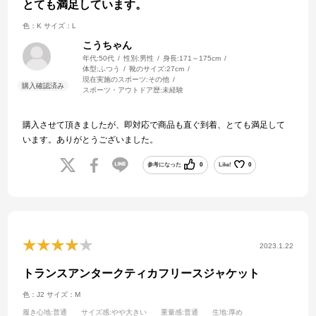
とても満足しています。
色：K
サイズ：L
こうちゃん
年代:
50代
性別:
男性
身長:
171～175cm
体型:
ふつう
靴のサイズ:
27cm
現在実施のスポーツ:
その他
スポーツ・アウトドア歴:
未経験
購入させて頂きましたが、即対応で商品も直ぐ到着、とても満足して
います。ありがとうございました。
参考になった
0
Like!
0
2023.1.22
トランスアンタークティカフリースジャケット
色：J2
サイズ：M
履き心地
:普通
サイズ感
:やや大きい
重量感
:普通
生地
:厚め