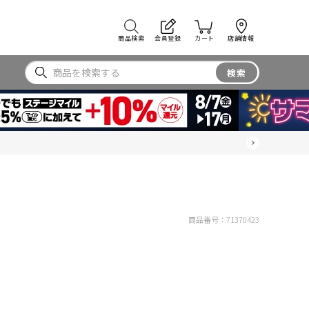
商品検索
会員登録
カート
店舗情報
検索
商品番号：
71370423