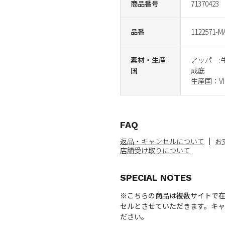
商品番号
71370423
品番
1122571-M
素材・生産
アッパー:
国
成底
生産国：VI
FAQ
返品・キャンセルについて
お
店舗受け取りについて
SPECIAL NOTES
※こちらの商品は複数サイトで
セルとさせていただきます。キ
ださい。