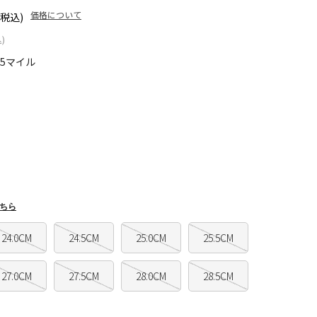
価格について
(税込)
)
15マイル
ちら
24.0CM
24.5CM
25.0CM
25.5CM
27.0CM
27.5CM
28.0CM
28.5CM