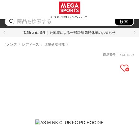
スポーツ
アウトドア
ブランド
アイテム
から探す
から探す
から探す
から探す
メガスポーツ公式オンラインショップ
検索
7/28(火)に発生した地震による一部店舗 臨時休業のお知らせ
メンズ
レディース
店舗受取可能
商品番号：
71374995