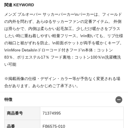
関連 KEYWORD
メンズ プルオーバー サッカーパーカー\nパーカーは、フィールド
の内外を問わず、あらゆるサッカーファンの定番アイテム。 外側
は滑らかで、内側は柔らかい起毛加工。少しだけ暖かさをプラス
したい時に重ね着しやすい軽量フリース。\n\n動いても、リブ仕様
の袖口と裾がずれを防止。\n前面ポケットが両手を暖かくキープ。
\n\nMore Details\nドローコード付きフード\n本体：コットン
83％、ポリエステル17％ フード裏地：コットン100％\n洗濯機洗
い可能
※掲載画像の仕様・デザイン・カラー等が予告なく変更される場
合があります。あらかじめご了承下さい。
特徴
商品番号
71374995
品番
FB6575-010