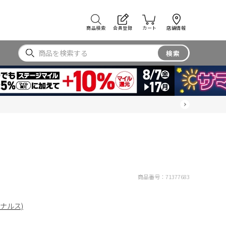
商品検索
会員登録
カート
店舗情報
検索
商品番号：
71377683
リジナルス)