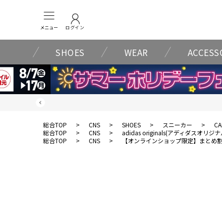
メニュー
ログイン
SHOES
WEAR
ACCESS
総合TOP
>
CNS
>
SHOES
>
スニーカー
>
CA
総合TOP
>
CNS
>
adidas originals(アディダスオリジ
総合TOP
>
CNS
>
【オンラインショップ限定】まとめ