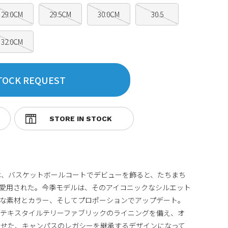
29.0CM
29.5CM
30.0CM
30.5
32.0CM
TOCK REQUEST
は、バスケットボールコートでデビューを飾ると、たちまち
愛用された。今季モデルは、そのアイコニックなシルエット
ンな素材とカラー、そしてプロポーションでアップデート。
なテキスタイルテリーファブリックのライニングを備え、オ
わせた、キャンパスのレガシーを継承するデザインになって