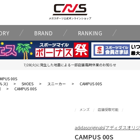
メガスポーツ公式オンラインショップ
ORY
BRAND
RANKING
7/28(火)に発生した地震による一部店舗 臨時休業のお知らせ
MPUS 00S
ナルス)
>
SHOES
>
スニーカー
>
CAMPUS 00S
割
>
CAMPUS 00S
メンズ
店舗受取可能
adidasoriginals(アディダスオ
CAMPUS 00S