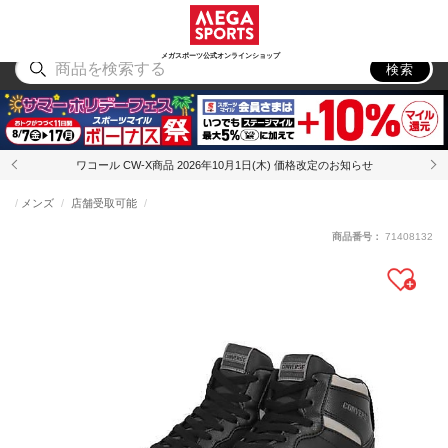
スポーツ
アウトドア
ブランド
アイテム
から探す
から探す
から探す
から探す
メガスポーツ公式オンラインショップ
検索
ワコール CW-X商品 2026年10月1日(木) 価格改定のお知らせ
メンズ
店舗受取可能
商品番号：
71408132