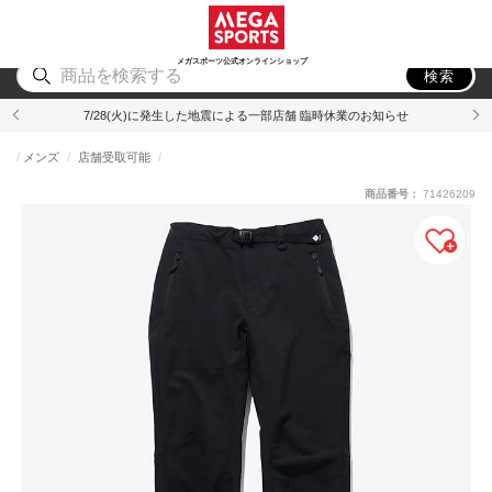
スポーツ
アウトドア
ブランド
アイテム
から探す
から探す
から探す
から探す
メガスポーツ公式オンラインショップ
検索
7/28(火)に発生した地震による一部店舗 臨時休業のお知らせ
メンズ
店舗受取可能
商品番号：
71426209