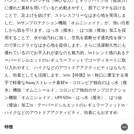
パンツ。\nストレッチ性（伸びる力）とキックバック性（復原力）
に優れた素材を用いているため動きやすく、股下にマチを設ける
ことで、足上げを妨げず、ストレスフリーなはき心地を実現しま
した。\nサンプロテクション機能「オムニシェイド」が、強い日差
しから肌を守ります。はっ水（撥水）・はつ油（撥油）加工を採
用することで、水や油汚れに強く、空気を遮断せず通気性を保つ
ので常にドライなはき心地を提供します。さらに洗濯耐久性にも
優れているのでお手入れが楽なのも魅力的。\nトレンド感のあるテ
ーパードシルエットのレギュラーフィットでコーディネートに取
り入れやすく、ハイクなどのアウトドアアクティビティはもちろ
ん、街着としても活躍します。\n\n【特徴】\n・秋口に重宝する薄
手で軽量な4wayストレッチ素材\n・コロンビア独自のはっ水（撥
水）機能「オムニシールド」コロンビア独自のサンプロテクショ
ン機能「オムニシェイド」UPF50\n・はっ水（撥水）、はつ油
（撥油）加工\n・テーパードシルエットのレギュラーフィット\n・
ハイクなどのアウトドアアクティビティ、街着にもおすすめ
特徴