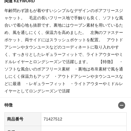
関連 KEYWORD
年齢問わず誰もが着やすいシンプルなデザインのボアフリースジ
ャケット。 毛足の長いフリース地で手触りも良く、ソフトな風
合いで着心地も抜群です。裏地にはウーブン素材を用いているた
め、風を通しにくく、保温力を高めました。 左胸のファスナー
ポケット、両サイドにはスラッシュポケットを配置。 アウトド
アシーンやタウンユースなどのコーディネートに取り入れやす
く、すっきりとしたレギュラーフィットで、ライトアウターやミ
ドルレイヤーとロングシーズンで活躍します。 【特徴】 ・
ソフトな風合いのボアフリース素材 ・裏地は布帛素材で風を通
しにくく保温力もアップ ・アウトドアシーンやタウンユースな
どに最適 ・レギュラーフィット ・ライトアウターやミドルレ
イヤーとしてロングシーズンで活躍
特徴
商品番号
71427512