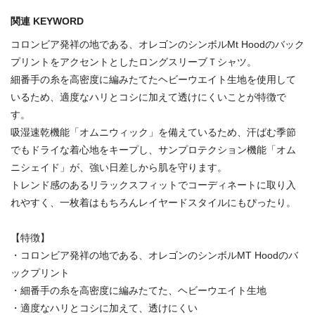
関連 KEYWORD
コロンビア発祥の地である、オレゴンのシンボルMt Hoodのバック
プリントをアクセントとしたロングスリーブＴシャツ。
細番手の糸を高密度に編みたてたヘビーウエイト生地を使用して
いるため、適度なハリとコシに加えて透けにくいことが特徴で
す。
吸湿速乾機能「オムニウィック」を備えているため、汗ばむ季節
でもドライな着心地をキープし、サンプロテクション機能「オム
ニシェイド」が、強い日差しから肌を守ります。
トレンド感のあるリラックスフィットでコーディネートに取り入
れやすく、一枚着はもちろんレイヤードスタイルにもぴったり。
【特徴】
・コロンビア発祥の地である、オレゴンのシンボルMT Hoodのバ
ックプリント
・細番手の糸を高密度に編みたてた、ヘビーウエイト生地
・適度なハリとコシに加えて、透けにくい