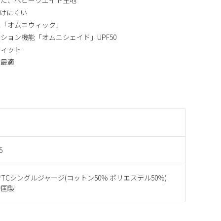
けにくい
能「オムニウィック」
ション機能「オムニシェイド」UPF50
フィット
に最適
5
TCシングルジャージ(コットン50％ ポリエステル50％)
中国製