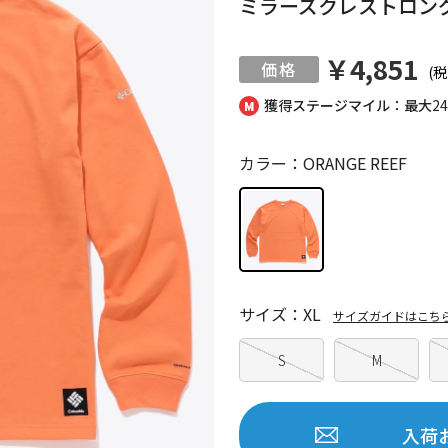
ミラーズクレストロン
￥4,851
(税
獲得ステージマイル：最大
2
カラー：ORANGE REEF
サイズ：XL
サイズガイドはこち
S
M
入荷