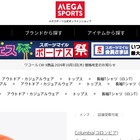
メガスポーツ公式オンラインショップ
ブランドから探す
アイテムから探す
ワコール CW-X商品 2026年10月1日(木) 価格改定のお知らせ
アウトドア・カジュアルウェア
>
トップス
>
長袖Tシャツ（ロンT）
アル
>
アウトドア・カジュアルウェア
>
トップス
>
長袖Tシャツ（
>
アウトドア・カジュアルウェア
>
トップス
>
長袖Tシャツ（ロンT）
メンズ
店舗受取可能
Columbia(コロンビア)