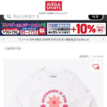
スポーツ
アウトドア
ブランド
アイテム
から探す
から探す
から探す
から探す
メガスポーツ公式オンラインショップ
検索
ワコール CW-X商品 2026年10月1日(木) 価格改定のお知らせ
店舗受取可能
商品番号：
71438386