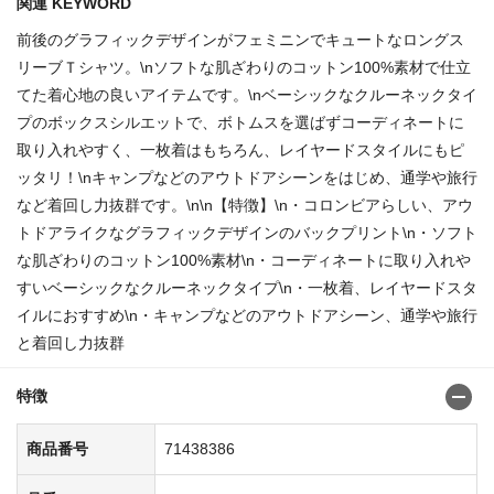
関連 KEYWORD
前後のグラフィックデザインがフェミニンでキュートなロングス
リーブＴシャツ。\nソフトな肌ざわりのコットン100%素材で仕立
てた着心地の良いアイテムです。\nベーシックなクルーネックタイ
プのボックスシルエットで、ボトムスを選ばずコーディネートに
取り入れやすく、一枚着はもちろん、レイヤードスタイルにもピ
ッタリ！\nキャンプなどのアウトドアシーンをはじめ、通学や旅行
など着回し力抜群です。\n\n【特徴】\n・コロンビアらしい、アウ
トドアライクなグラフィックデザインのバックプリント\n・ソフト
な肌ざわりのコットン100%素材\n・コーディネートに取り入れや
すいベーシックなクルーネックタイプ\n・一枚着、レイヤードスタ
イルにおすすめ\n・キャンプなどのアウトドアシーン、通学や旅行
と着回し力抜群
特徴
商品番号
71438386