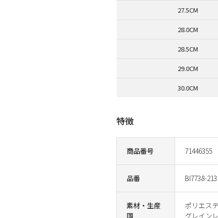
27.5CM
28.0CM
28.5CM
29.0CM
30.0CM
特徴
商品番号
71446355
品番
BI7738-213
素材・生産
ポリエス
国
グレイン