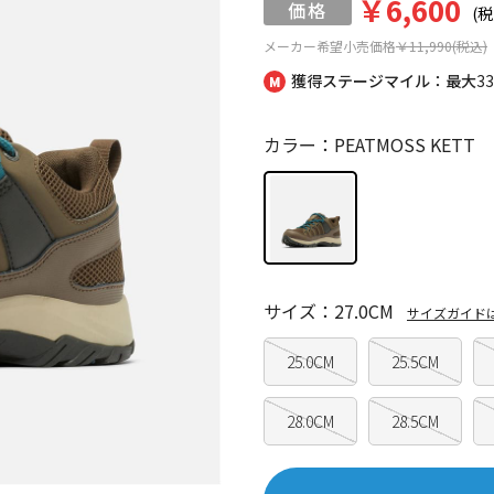
￥6,600
(税
メーカー希望小売価格
￥11,990(税込)
獲得ステージマイル：最大
3
カラー：PEATMOSS KETT
サイズ：27.0CM
サイズガイド
25.0CM
25.5CM
28.0CM
28.5CM