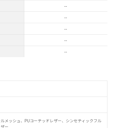
--
--
--
--
--
テルメッシュ、PUコーテッドレザー、シンセティックフル
レザー