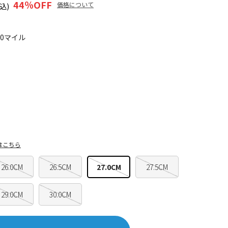
44
％OFF
価格について
込)
30マイル
はこちら
26.0CM
26.5CM
27.0CM
27.5CM
29.0CM
30.0CM