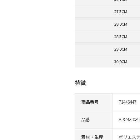
27.5CM
28.0CM
28.5CM
29.0CM
30.0CM
特徴
商品番号
71446447
品番
BI8748-089
素材・生産
ポリエス