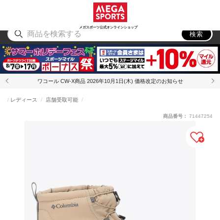
スポーツ
アウトドア
ブランド
アイテム
から探す
から探す
から探す
から探す
メガスポーツ公式オンラインショップ
検索
ワコール CW-X商品 2026年10月1日(木) 価格改定のお知らせ
レディース
店舗受取可能
商品番号：
71447254