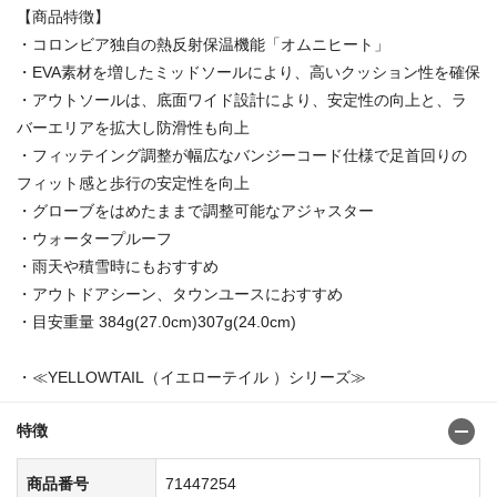
【商品特徴】
・コロンビア独自の熱反射保温機能「オムニヒート」
・EVA素材を増したミッドソールにより、高いクッション性を確保
・アウトソールは、底面ワイド設計により、安定性の向上と、ラ
バーエリアを拡大し防滑性も向上
・フィッテイング調整が幅広なバンジーコード仕様で足首回りの
フィット感と歩行の安定性を向上
・グローブをはめたままで調整可能なアジャスター
・ウォータープルーフ
・雨天や積雪時にもおすすめ
・アウトドアシーン、タウンユースにおすすめ
・目安重量 384g(27.0cm)307g(24.0cm)
・≪YELLOWTAIL（イエローテイル ）シリーズ≫
特徴
商品番号
71447254