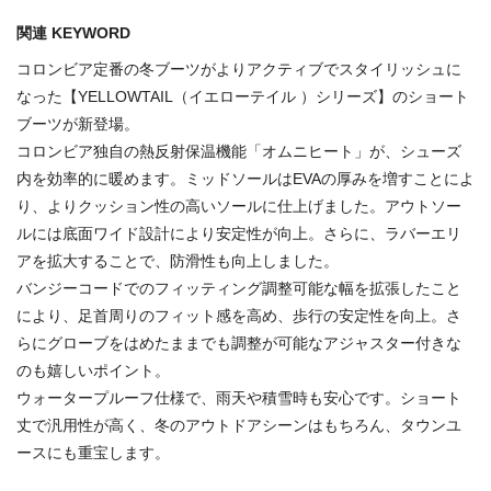
関連 KEYWORD
コロンビア定番の冬ブーツがよりアクティブでスタイリッシュに
なった【YELLOWTAIL（イエローテイル ）シリーズ】のショート
ブーツが新登場。
コロンビア独自の熱反射保温機能「オムニヒート」が、シューズ
内を効率的に暖めます。ミッドソールはEVAの厚みを増すことによ
り、よりクッション性の高いソールに仕上げました。アウトソー
ルには底面ワイド設計により安定性が向上。さらに、ラバーエリ
アを拡大することで、防滑性も向上しました。
バンジーコードでのフィッティング調整可能な幅を拡張したこと
により、足首周りのフィット感を高め、歩行の安定性を向上。さ
らにグローブをはめたままでも調整が可能なアジャスター付きな
のも嬉しいポイント。
ウォータープルーフ仕様で、雨天や積雪時も安心です。ショート
丈で汎用性が高く、冬のアウトドアシーンはもちろん、タウンユ
ースにも重宝します。