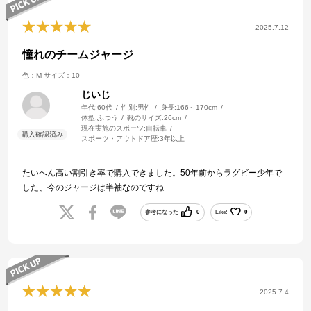
2025.7.12
憧れのチームジャージ
色：M
サイズ：10
じいじ
年代:
60代
性別:
男性
身長:
166～170cm
体型:
ふつう
靴のサイズ:
26cm
現在実施のスポーツ:
自転車
スポーツ・アウトドア歴:
3年以上
たいへん高い割引き率で購入できました。50年前からラグビー少年で
した、今のジャージは半袖なのですね
参考になった
0
Like!
0
2025.7.4