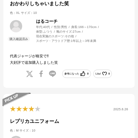
おかわりしちゃいました笑
色：XL
サイズ：10
はるコーチ
年代:
40代
性別:
男性
身長:
166～170cm
体型:
ふつう
靴のサイズ:
27cm
現在実施のスポーツ:
その他
スポーツ・アウトドア歴:
1年以上～3年未満
代表ジャージが格安で‼️
大好評で追加購入しました笑
参考になった
0
Like!
0
2025.6.26
レプリカユニフォーム
色：M
サイズ：10