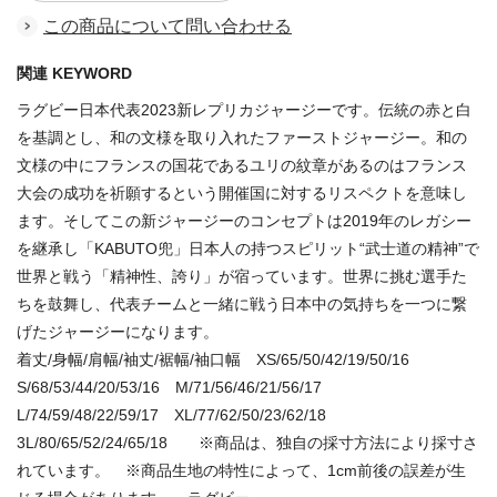
この商品について問い合わせる
関連 KEYWORD
ラグビー日本代表2023新レプリカジャージーです。伝統の赤と白
を基調とし、和の文様を取り入れたファーストジャージー。和の
文様の中にフランスの国花であるユリの紋章があるのはフランス
大会の成功を祈願するという開催国に対するリスペクトを意味し
ます。そしてこの新ジャージーのコンセプトは2019年のレガシー
を継承し「KABUTO兜」日本人の持つスピリット“武士道の精神”で
世界と戦う「精神性、誇り」が宿っています。世界に挑む選手た
ちを鼓舞し、代表チームと一緒に戦う日本中の気持ちを一つに繋
げたジャージーになります。
着丈/身幅/肩幅/袖丈/裾幅/袖口幅 XS/65/50/42/19/50/16
S/68/53/44/20/53/16 M/71/56/46/21/56/17
L/74/59/48/22/59/17 XL/77/62/50/23/62/18
3L/80/65/52/24/65/18 ※商品は、独自の採寸方法により採寸さ
れています。 ※商品生地の特性によって、1cm前後の誤差が生