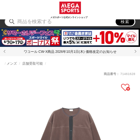
スポーツ
アウトドア
ブランド
アイテム
から探す
から探す
から探す
から探す
メガスポーツ公式オンラインショップ
検索
ワコール CW-X商品 2026年10月1日(木) 価格改定のお知らせ
メンズ
店舗受取可能
商品番号：
71461628