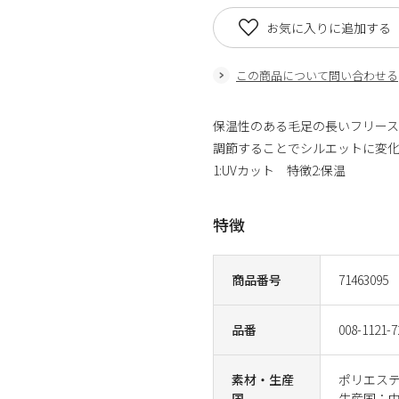
お気に入りに追加する
この商品について問い合わせる
保温性のある毛足の長いフリー
調節することでシルエットに変
1:UVカット 特徴2:保温
特徴
商品番号
71463095
品番
008-1121-7
素材・生産
ポリエステ
国
生産国：