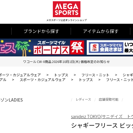
メガスポーツ公式オンラインショップ
ブランドから探す
アイテムから探す
ワコール CW-X商品 2026年10月1日(木) 価格改定のお知らせ
ポーツ・カジュアルウェア
>
トップス
>
フリース・ニット
>
シャギ
アル
>
スポーツ・カジュアルウェア
>
トップス
>
フリース・ニッ
レディース
店舗受取可能
sanideiz TOKYO(サニデイズ 
シャギーフリース ビッグ