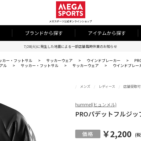
メガスポーツ公式オンラインショップ
ブランドから探す
アイテムから探す
7/28(火)に発生した地震による一部店舗 臨時休業のお知らせ
ッカー・フットサル
>
サッカーウェア
>
ウインドブレーカー
>
P
アル
>
サッカー・フットサル
>
サッカーウェア
>
ウインドブレー
メンズ
レディース
店舗受取可
hummel(ヒュンメル)
PROパデットフルジッ
￥2,200
(税