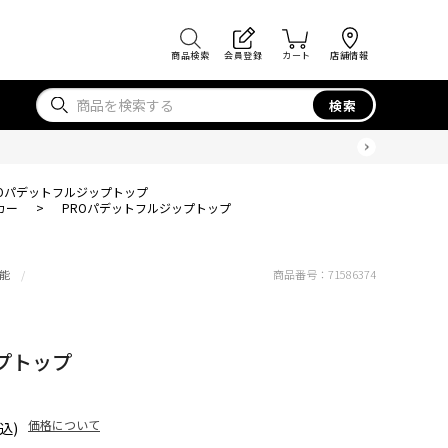
商品検索
会員登録
カート
店舗情報
検索
ROパデットフルジップトップ
カー
>
PROパデットフルジップトップ
能
商品番号：
71586374
プトップ
価格について
込)