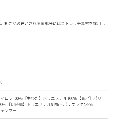
置。動きが必要とされる脇部分にはストレッチ素材を採用し
90
イロン100%【中わた】ポリエステル100%【裏地】ポリ
00%【切替部】ポリエステル91%・ポリウレタン9%
ミャンマー