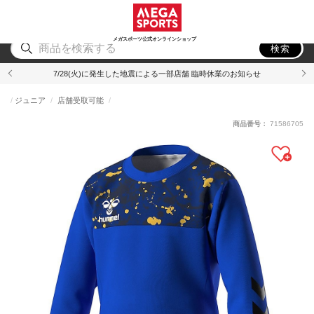
スポーツ
アウトドア
ブランド
アイテム
から探す
から探す
から探す
から探す
メガスポーツ公式オンラインショップ
検索
7/28(火)に発生した地震による一部店舗 臨時休業のお知らせ
ジュニア
店舗受取可能
商品番号：
71586705