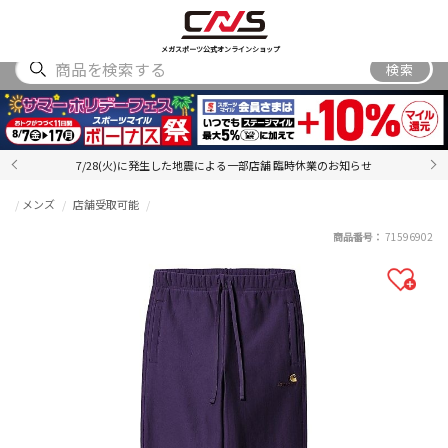
SHOES
WEAR
ACCESSORY
BRAND
RANKING
メガスポーツ公式オンラインショップ
検索
7/28(火)に発生した地震による一部店舗 臨時休業のお知らせ
メンズ
店舗受取可能
商品番号：
71596902