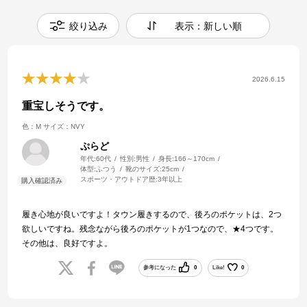
絞り込み
表示：新しい順
2026.6.15
重宝しそうです。
色：M
サイズ：NVY
ぷらど
年代:
60代
性別:
男性
身長:
166～170cm
体型:
ふつう
靴のサイズ:
25cm
スポーツ・アウトドア歴:
3年以上
履き心地が良いですよ！タウン履きするので、後ろのポケットは、2つ
欲しいですね。残念ながら後ろのポケットが1つなので、★4つです。
その他は、良好ですよ。
参考になった
0
Like!
0