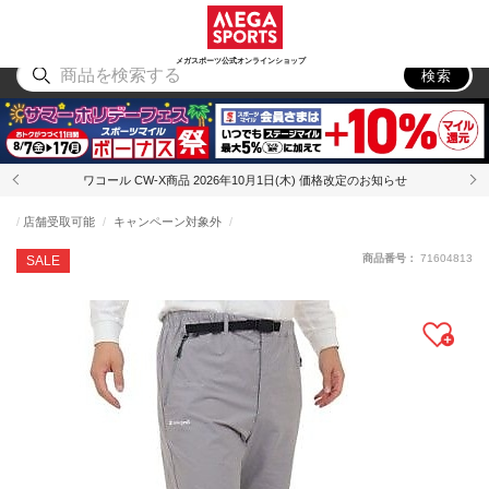
スポーツ
アウトドア
ブランド
アイテム
から探す
から探す
から探す
から探す
メガスポーツ公式オンラインショップ
検索
ワコール CW-X商品 2026年10月1日(木) 価格改定のお知らせ
店舗受取可能
キャンペーン対象外
商品番号：
71604813
SALE