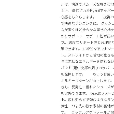
ルは、快適でスムーズな履き心地は
向上。 改良されたFlyknit
心感をもたらします。 抜群の
で快適なランニングに。 クッショ
ムが驚くほど滑らかな履き心地
かりサポート サポート性が高
プ。 適度なサポート性と合理的
感できます。 曲線的なアウトソ
ト。ストライドから着地の動きも
時に無駄なエネルギーを使わない効
バンド (足中央部の周りのラバ
を発揮します。 ちょうど良い
ネルギーリターンが向上します。
きも、反発性に優れたシューズ
を実感できます。 ReactXフォ
上。疲れ知らずで弾むようなラ
気性 つま先の撥水素材の裏地が
す。 ワッフルアウトソールが