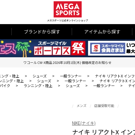
メガスポーツ公式オンラインショップ
ブランドから探す
アイテムから探す
ワコール CW-X商品 2026年10月1日(木) 価格改定のお知らせ
ニング・陸上
>
シューズ
>
一般ランナー
>
ナイキ リアクトX インフ
ンニング・陸上
>
シューズ
>
一般ランナー
>
ナイキ リアクトX イン
パイク
>
ランニング・陸上
>
シューズ
>
一般ランナー
>
ナイ
メンズ
店舗受取可能
NIKE(ナイキ)
ナイキ リアクトX イン