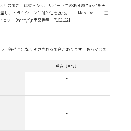
ォーム入りの履き口は柔らかく、サポート性のある履き心地を実
し、トラクションと耐久性を強化。 More Details 重
フセット:9mm\n\n商品番号：71621221
94082794512
カラー等が予告なく変更される場合があります。あらかじめ
重さ（単位）
--
--
--
--
--