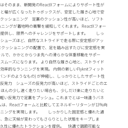
そのまま、新開発のReactXフォームによりサポート性が
アッパーと幅が広くなったトゥボックスが、安定した履き心地で安
クッショニング 足裏のクッション性が高いほど、ソフト
ニングが着地時の衝撃を緩和してくれます。 ReactXフォー
を提供し、限界へのチャレンジをサポートします。 しっ
いシューズほど、自然なストライドで走る際に安定感がアッ
なクッショニングの配置で、足を踏み出すたびに安定感を実
ールで、かかとからつま先への滑らかな体重移動をサポー
スムーズになります。 より自然な履き心地と、ストライド
率的なランニングを実現。 内側の新しいFlyknitフィット
ーバンドのようなもの) が伸縮し、しっかりとしたサポート性
反発力 シューズの反発力が高いほど、ストライドごとのエ
 ほんの少し速く走りたい場合も、少しだけ楽に走りたいと
が軽い反発力で足裏をプッシュ。これまでとは一味違うバネ
ームは、Reactフォームと比較してエネルギーリターンが13%向
ンニングを実現します。 しっかりした固定感と優れた通
、急に天候が変わってもさらりとした状態をキープしま
耐久性に優れたトラクションを提供。 快適で調節可能な