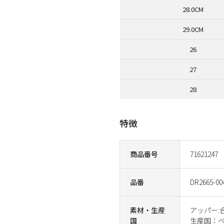
28.0CM
29.0CM
26
27
28
特徴
商品番号
71621247
品番
DR2665-00
素材・生産
アッパー:
国
生産国：