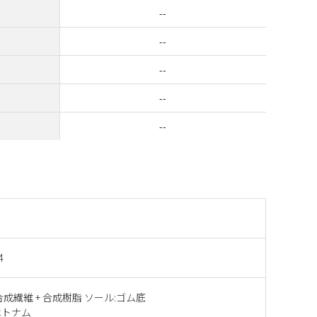
--
--
--
--
--
4
合成繊維 + 合成樹脂 ソール:ゴム底
ベトナム