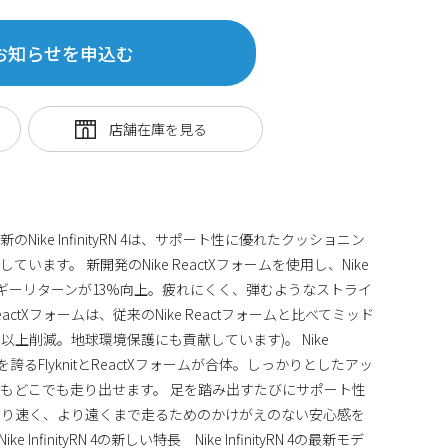
お知らせを申込む
ike InfinityRN 4は、サポート性に優れたクッショニン
ます。 新開発のNike ReactXフォームを使用し、Nike
ルギーリターンが13%向上。疲れにくく、弾むようなストライ
ReactXフォームは、従来のNike Reactフォームと比べてミッド
以上削減。地球環境保護にも貢献しています)。 Nike
を誇るFlyknitとReactXフォームが合体。しっかりとしたアッ
もどこでも走り出せます。 足を踏み出すたびにサポート性
より速く、より遠くまで走るためのかけがえのない安心感を
finityRN 4の新しい特長 Nike InfinityRN 4の最新モデ