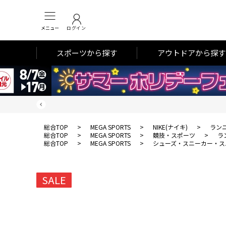
メニュー
ログイン
スポーツから探す
アウトドアから探す
総合TOP
>
MEGA SPORTS
>
NIKE(ナイキ)
>
ラン
総合TOP
>
MEGA SPORTS
>
競技・スポーツ
>
ラ
総合TOP
>
MEGA SPORTS
>
シューズ・スニーカー・ス
SALE