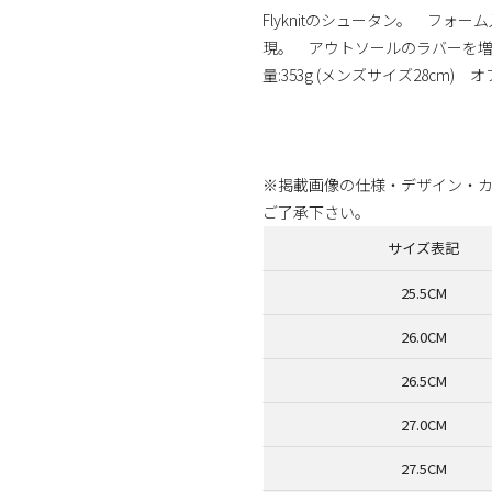
Flyknitのシュータン。 フ
現。 アウトソールのラバーを増量
量:353g (メンズサイズ28cm) オ
商品番号：716212217162186671621
※掲載画像の仕様・デザイン・
ご了承下さい。
サイズ表記
25.5CM
26.0CM
26.5CM
27.0CM
27.5CM