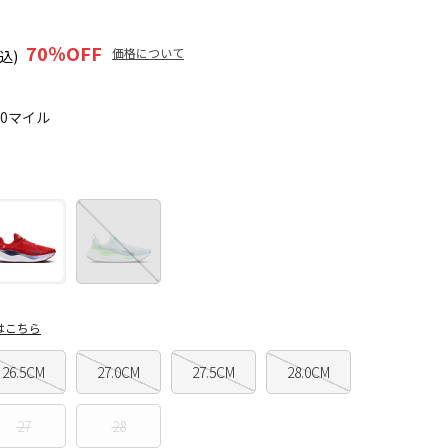
70
％OFF
価格について
込)
70マイル
はこちら
26.5CM
27.0CM
27.5CM
28.0CM
27
28