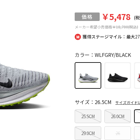
￥5,478
(税
メーカー希望小売価格
￥18,700(税込)
獲得ステージマイル：最大
2
カラー：WLFGRY/BLACK
サイズ：26.5CM
サイズガイド
25.5CM
26.0CM
29.0CM
26