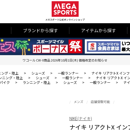
メガスポーツ公式オンラインショップ
ブランドから探す
アイテムから探す
ワコール CW-X商品 2026年10月1日(木) 価格改定のお知らせ
ニング・陸上
>
シューズ
>
一般ランナー
>
ナイキ リアクトX インフ
ンニング・陸上
>
シューズ
>
一般ランナー
>
ナイキ リアクトX イン
パイク
>
ランニング・陸上
>
シューズ
>
一般ランナー
>
ナイ
メンズ
店舗受取可能
NIKE(ナイキ)
ナイキ リアクトX イン