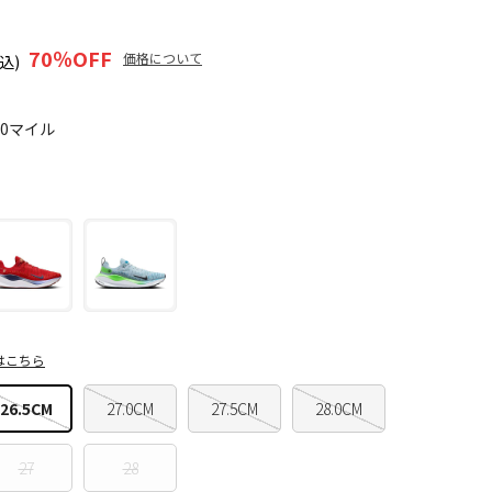
70
％OFF
価格について
込)
70マイル
はこちら
26.5CM
27.0CM
27.5CM
28.0CM
27
28