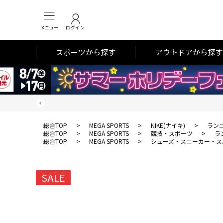
メニュー
ログイン
スポーツから探す
アウトドアから探す
総合TOP
>
MEGA SPORTS
>
NIKE(ナイキ)
>
ラン
総合TOP
>
MEGA SPORTS
>
競技・スポーツ
>
ラ
総合TOP
>
MEGA SPORTS
>
シューズ・スニーカー・ス
SALE