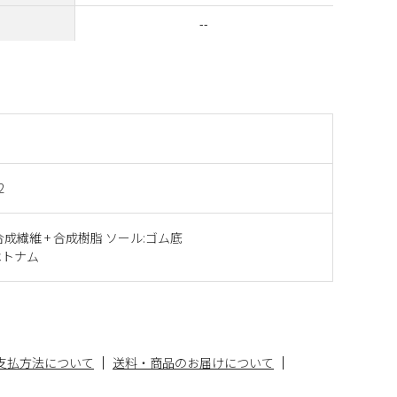
--
2
合成繊維 + 合成樹脂 ソール:ゴム底
ベトナム
支払方法について
送料・商品のお届けについて