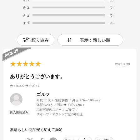
★
3
(0)
★
2
(0)
★
1
(0)
絞り込み
表示：新しい順
2025.2.20
ありがとうございます。
色：KH00
サイズ：L
ゴルフ
年代:
30代
性別:
男性
身長:
176～180cm
体型:
ふつう
靴のサイズ:
27cm
現在実施のスポーツ:
ゴルフ
スポーツ・アウトドア歴:
3年以上
素晴らしい商品安く変えて満足