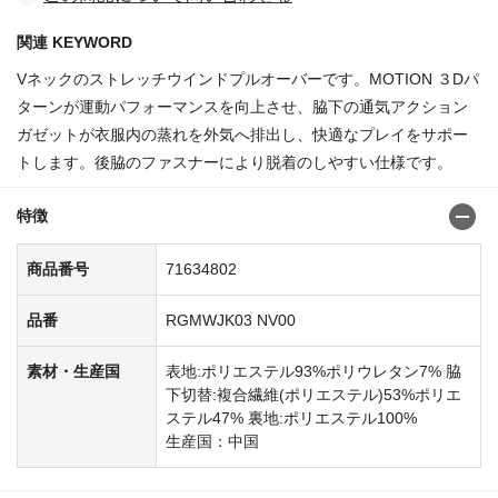
関連 KEYWORD
Vネックのストレッチウインドプルオーバーです。MOTION ３Dパ
ターンが運動パフォーマンスを向上させ、脇下の通気アクション
ガゼットが衣服内の蒸れを外気へ排出し、快適なプレイをサポー
トします。後脇のファスナーにより脱着のしやすい仕様です。
特徴
商品番号
71634802
品番
RGMWJK03 NV00
素材・生産国
表地:ポリエステル93%ポリウレタン7% 脇
下切替:複合繊維(ポリエステル)53%ポリエ
ステル47% 裏地:ポリエステル100%
生産国：中国