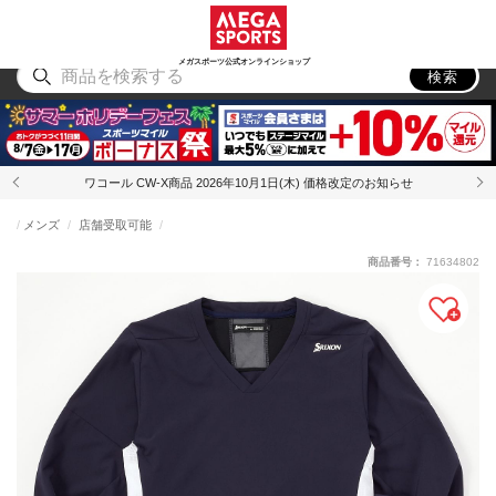
スポーツ
アウトドア
ブランド
アイテム
から探す
から探す
から探す
から探す
メガスポーツ公式オンラインショップ
検索
ワコール CW-X商品 2026年10月1日(木) 価格改定のお知らせ
メンズ
店舗受取可能
商品番号：
71634802