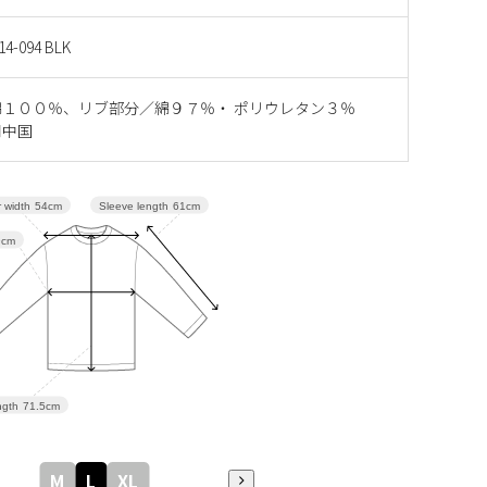
14-094 BLK
綿１００％、リブ部分／綿９７％・ ポリウレタン３％
■中国
Sleeve length
61cm
 width
54cm
9cm
gth
71.5cm
M
L
XL