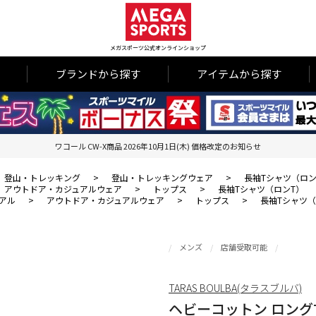
メガスポーツ公式オンラインショップ
ブランドから探す
アイテムから探す
ワコール CW-X商品 2026年10月1日(木) 価格改定のお知らせ
登山・トレッキング
>
登山・トレッキングウェア
>
長袖Tシャツ（ロン
アウトドア・カジュアルウェア
>
トップス
>
長袖Tシャツ（ロンT）
アル
>
アウトドア・カジュアルウェア
>
トップス
>
長袖Tシャツ（
メンズ
店舗受取可能
TARAS BOULBA(タラスブルバ)
ヘビーコットン ロング