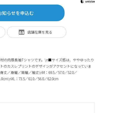
お知らせを申込む
材の肉厚長袖Tシャツです。\n■サイズ感は、ややゆったり
ントのカスレプリントのデザインがアクセントになっていま
丈／身幅／肩幅／袖丈\nM：69.5／57.0／52.0／
1.0cm\nXL：73.5／61.0／56.0／62.0cm