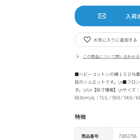
入荷
お気に入りに追加する
この商品について問い合わせる
■ヘビーコットンの綿１００％素
目のシルエットです。\n■フロ
す。\n\n【採寸情報】\nサイズ：身
60.0cm\nL：71.5.／59.0／54.0／6
特徴
商品番号
71651756