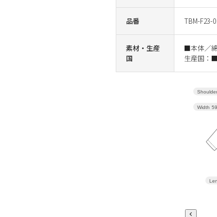
品番
TBM-F23-0
素材・生産
■本体／
国
生産国：
Shoulder
Width
5
Len