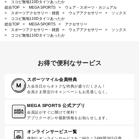
>
ココピ無地110Dタイツあったか
総合TOP
>
MEGA SPORTS
>
ウェア・スポーツ・カジュアル
>
スポーツアクセサリー・雑貨
>
ウェアアクセサリー
>
ソックス
>
ココピ無地110Dタイツあったか
総合TOP
>
MEGA SPORTS
>
アクセサリー
>
スポーツアクセサリー・雑貨
>
ウェアアクセサリー
>
ソックス
>
ココピ無地110Dタイツあったか
お得で便利なサービス
スポーツマイル会員特典
入会当日からオトクな特典が盛りだくさん！
会員さま限定のキャンペーンもお見逃しなく。
MEGA SPORTS 公式アプリ
会員証がすぐに開けて便利！
アプリクーポンや最新情報をお知らせします。
オンラインサービス一覧
便利なオンラインサービスをご紹介！24時間365日商