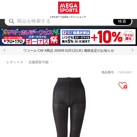
スポーツ
アウトドア
ブランド
アイテム
から探す
から探す
から探す
から探す
メガスポーツ公式オンラインショップ
検索
ワコール CW-X商品 2026年10月1日(木) 価格改定のお知らせ
レディース
店舗受取可能
商品番号：
71654867