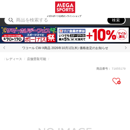
スポーツ
アウトドア
ブランド
アイテム
から探す
から探す
から探す
から探す
メガスポーツ公式オンラインショップ
検索
ワコール CW-X商品 2026年10月1日(木) 価格改定のお知らせ
レディース
店舗受取可能
商品番号：
71655179