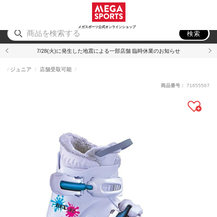
スポーツ
アウトドア
ブランド
アイテム
から探す
から探す
から探す
から探す
メガスポーツ公式オンラインショップ
検索
7/28(火)に発生した地震による一部店舗 臨時休業のお知らせ
ジュニア
店舗受取可能
商品番号：
71655567