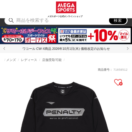
スポーツ
アウトドア
ブランド
アイテム
から探す
から探す
から探す
から探す
メガスポーツ公式オンラインショップ
検索
ワコール CW-X商品 2026年10月1日(木) 価格改定のお知らせ
メンズ
レディース
店舗受取可能
商品番号：
71658512