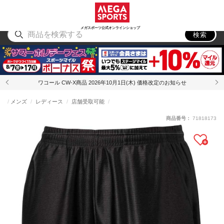
スポーツ
アウトドア
ブランド
アイテム
から探す
から探す
から探す
から探す
メガスポーツ公式オンラインショップ
検索
ワコール CW-X商品 2026年10月1日(木) 価格改定のお知らせ
メンズ
レディース
店舗受取可能
商品番号：
71818173