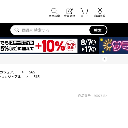
商品検索
会員登録
カート
店舗情報
検索
カジュアル
>
565
ンスカジュアル
>
565
商品番号：
80077134