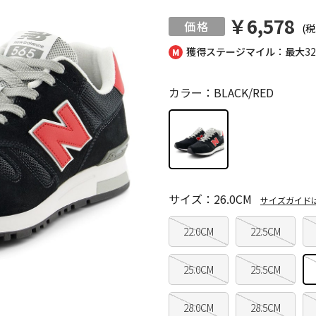
￥6,578
(税
獲得ステージマイル：最大
3
カラー：BLACK/RED
サイズ：26.0CM
サイズガイド
22.0CM
22.5CM
25.0CM
25.5CM
28.0CM
28.5CM