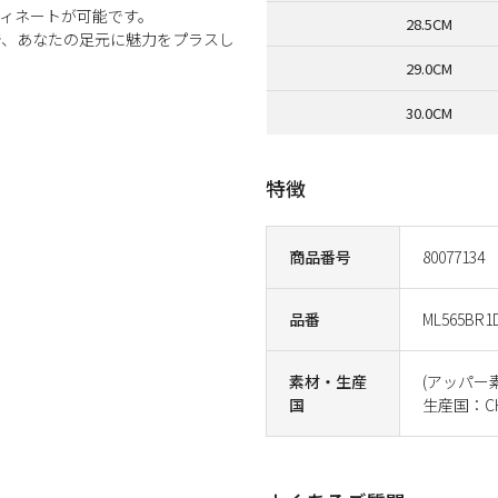
ィネートが可能です。
28.5CM
で、あなたの足元に魅力をプラスし
29.0CM
30.0CM
特徴
商品番号
80077134
品番
ML565BR1
素材・生産
(アッパー
国
生産国：CH