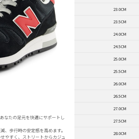
23.0CM
23.5CM
24.0CM
24.5CM
25.0CM
25.5CM
26.0CM
26.5CM
27.0CM
もあなたの足元を快適にサポートし
27.5CM
軽減、歩行時の安定感を高めます。
28.0CM
わせやすく、ストリートからカジュ