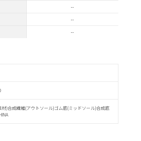
--
--
--
D
素材)合成繊維(アウトソール)ゴム底(ミッドソール)合成底
INA