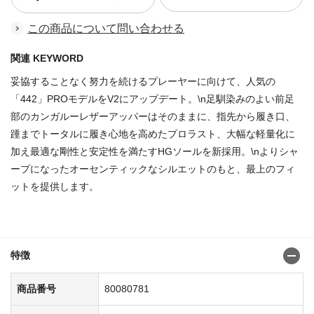
この商品について問い合わせる
関連 KEYWORD
妥協することなく努力を続けるプレーヤーに向けて、人気の
「442」PROモデルをV2にアップデート。\n足馴染みのよい前足
部のカンガルーレザーアッパーはそのままに、指先から履き口、
踵までトータルに履き心地を高めたプロラスト、大幅な軽量化に
加え最適な剛性と安定性を満たすHGソールを新採用。\nよりシャ
ープになったオーセンティックなシルエットのもと、最上のフィ
ットを提供します。
商品番号：80080708
特徴
商品番号
80080781