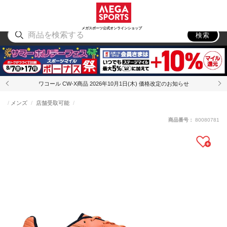
スポーツ
アウトドア
ブランド
アイテム
から探す
から探す
から探す
から探す
メガスポーツ公式オンラインショップ
検索
ワコール CW-X商品 2026年10月1日(木) 価格改定のお知らせ
メンズ
店舗受取可能
商品番号：
80080781