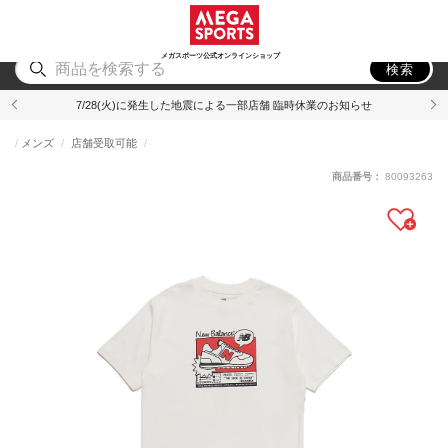
スポーツ
アウトドア
ブランド
アイテム
から探す
から探す
から探す
から探す
メガスポーツ公式オンラインショップ
検索
7/28(火)に発生した地震による一部店舗 臨時休業のお知らせ
メンズ
店舗受取可能
商品番号：
80093263