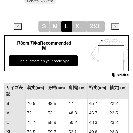
Length
73.7cm
S
M
L
XL
XXL
173cm 70kgRecommended
M
Find out more on your body type
サイズ表
着丈(cm)
身幅(cm)
肩幅(cm)
裄丈(cm)
袖丈(cm)
記
S
70.5
49.5
47
45.7
22.2
M
72.1
52.1
48.3
46.7
22.5
L
73.7
55.9
50.2
48.3
23.2
XL
76.5
59.7
52.1
49.8
23.8