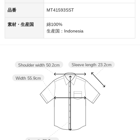
品番
MT41593SST
素材・生産国
綿100%
生産国：Indonesia
Sleeve length
23.2cm
Shoulder width
50.2cm
Width
55.9cm