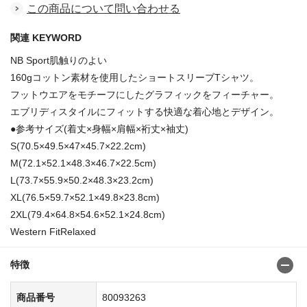
この商品について問い合わせる
関連 KEYWORD
NB Sport肌触りのよい
160gコットン素材を使用したショートスリーブTシャツ。
フットウエアをモチーフにしたグラフィックをフィーチャー。
エブリディスタイルにフィットする快適な着心地とデザイン。
●参考サイズ(着丈×身幅×肩幅×裄丈×袖丈)
S(70.5×49.5×47×45.7×22.2cm)
M(72.1×52.1×48.3×46.7×22.5cm)
L(73.7×55.9×50.2×48.3×23.2cm)
XL(76.5×59.7×52.1×49.8×23.8cm)
2XL(79.4×64.8×54.6×52.1×24.8cm)
Western FitRelaxed
特徴
商品番号
80093263