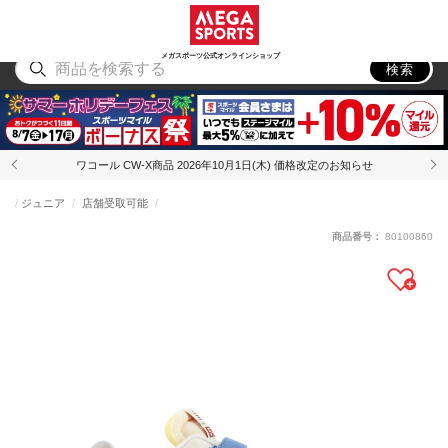
スポーツ
アウトドア
ブランド
アイテム
から探す
から探す
から探す
から探す
メガスポーツ公式オンラインショップ
検索
ワコール CW-X商品 2026年10月1日(木) 価格改定のお知らせ
ジュニア
店舗受取可能
商品番号：
80100860