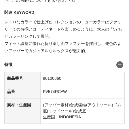
この商品について問い合わせる
関連 KEYWORD
レトロなカラーで仕上げたコレクションのニューカラーはファミ
リーでのお揃いコーディネートを楽しめるように、大人の「574」
とカラーリンクして展開。
フィット調整に優れた折り返し面ファスナーを採用し、発色のよ
いアッパーでカジュアルなルックスが魅力的。
特徴
商品番号
80100860
品番
PV574RCAW
素材・生産国
(アッパー素材)合成繊維(アウトソール)ゴム
底(ミッドソール)合成底
生産国：INDONESIA