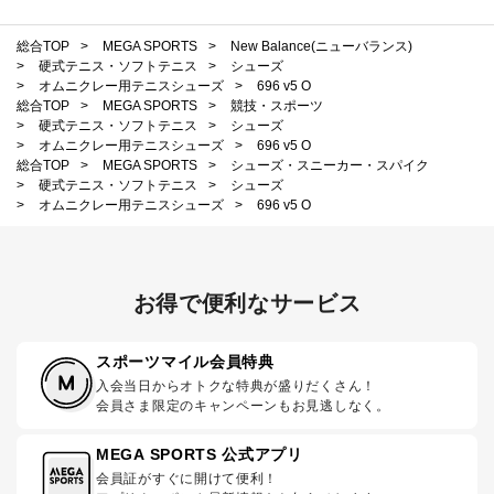
総合TOP
>
MEGA SPORTS
>
New Balance(ニューバランス)
>
硬式テニス・ソフトテニス
>
シューズ
>
オムニクレー用テニスシューズ
>
696 v5 O
総合TOP
>
MEGA SPORTS
>
競技・スポーツ
>
硬式テニス・ソフトテニス
>
シューズ
>
オムニクレー用テニスシューズ
>
696 v5 O
総合TOP
>
MEGA SPORTS
>
シューズ・スニーカー・スパイク
>
硬式テニス・ソフトテニス
>
シューズ
>
オムニクレー用テニスシューズ
>
696 v5 O
お得で便利なサービス
スポーツマイル会員特典
入会当日からオトクな特典が盛りだくさん！
会員さま限定のキャンペーンもお見逃しなく。
MEGA SPORTS 公式アプリ
会員証がすぐに開けて便利！