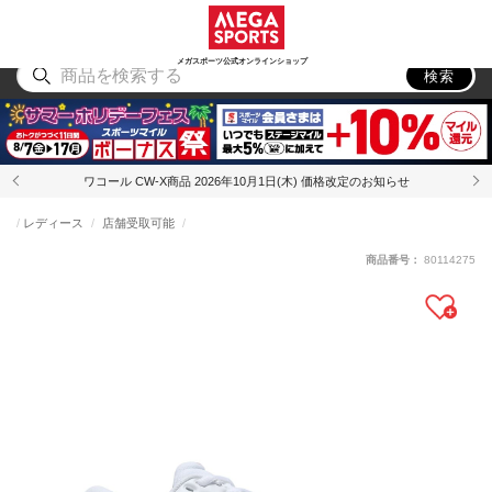
スポーツ
アウトドア
ブランド
アイテム
から探す
から探す
から探す
から探す
メガスポーツ公式オンラインショップ
検索
ワコール CW-X商品 2026年10月1日(木) 価格改定のお知らせ
レディース
店舗受取可能
商品番号：
80114275