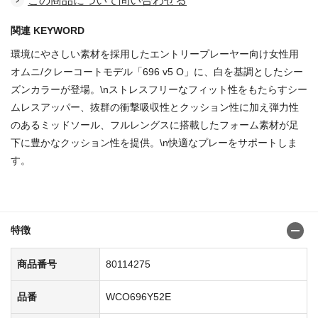
この商品について問い合わせる
関連 KEYWORD
環境にやさしい素材を採用したエントリープレーヤー向け女性用
オムニ/クレーコートモデル「696 v5 O」に、白を基調としたシー
ズンカラーが登場。\nストレスフリーなフィット性をもたらすシー
ムレスアッパー、抜群の衝撃吸収性とクッション性に加え弾力性
のあるミッドソール、フルレングスに搭載したフォーム素材が足
下に豊かなクッション性を提供。\n快適なプレーをサポートしま
す。
商品番号：80114259
特徴
商品番号
80114275
品番
WCO696Y52E