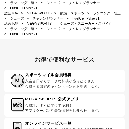
>
ランニング・陸上
>
シューズ
>
チャレンジランナー
>
FuelCell Pvlse v1
総合TOP
>
MEGA SPORTS
>
競技・スポーツ
>
ランニング・陸上
>
シューズ
>
チャレンジランナー
>
FuelCell Pvlse v1
総合TOP
>
MEGA SPORTS
>
シューズ・スニーカー・スパイク
>
ランニング・陸上
>
シューズ
>
チャレンジランナー
>
FuelCell Pvlse v1
お得で便利なサービス
スポーツマイル会員特典
入会当日からオトクな特典が盛りだくさん！
会員さま限定のキャンペーンもお見逃しなく。
MEGA SPORTS 公式アプリ
会員証がすぐに開けて便利！
アプリクーポンや最新情報をお知らせします。
オンラインサービス一覧