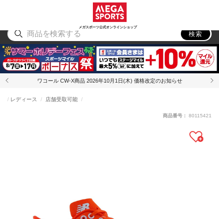
スポーツ
アウトドア
ブランド
アイテム
から探す
から探す
から探す
から探す
メガスポーツ公式オンラインショップ
検索
ワコール CW-X商品 2026年10月1日(木) 価格改定のお知らせ
レディース
店舗受取可能
商品番号：
80115421