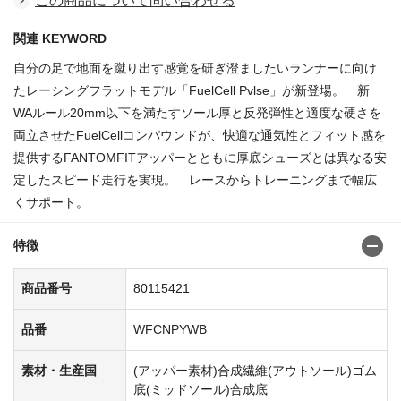
この商品について問い合わせる
関連 KEYWORD
自分の足で地面を蹴り出す感覚を研ぎ澄ましたいランナーに向け
たレーシングフラットモデル「FuelCell Pvlse」が新登場。 新
WAルール20mm以下を満たすソール厚と反発弾性と適度な硬さを
両立させたFuelCellコンパウンドが、快適な通気性とフィット感を
提供するFANTOMFITアッパーとともに厚底シューズとは異なる安
定したスピード走行を実現。 レースからトレーニングまで幅広
くサポート。
特徴
商品番号
80115421
品番
WFCNPYWB
素材・生産国
(アッパー素材)合成繊維(アウトソール)ゴム
底(ミッドソール)合成底