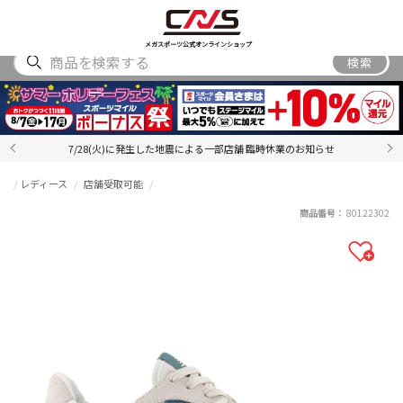
SHOES
WEAR
ACCESSORY
BRAND
RANKING
メガスポーツ公式オンラインショップ
検索
7/28(火)に発生した地震による一部店舗 臨時休業のお知らせ
レディース
店舗受取可能
商品番号：
80122302