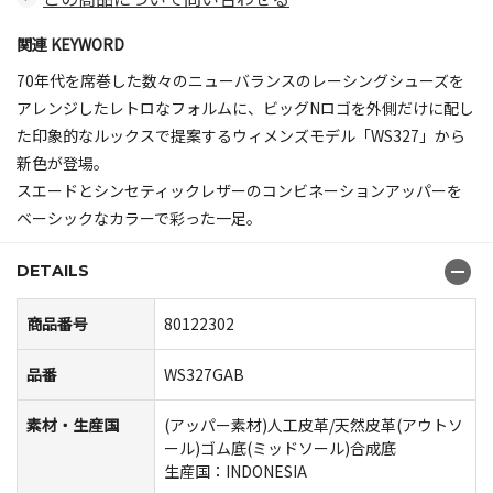
関連 KEYWORD
70年代を席巻した数々のニューバランスのレーシングシューズを
アレンジしたレトロなフォルムに、ビッグNロゴを外側だけに配し
た印象的なルックスで提案するウィメンズモデル「WS327」から
新色が登場。
スエードとシンセティックレザーのコンビネーションアッパーを
ベーシックなカラーで彩った一足。
DETAILS
商品番号
80122302
品番
WS327GAB
素材・生産国
(アッパー素材)人工皮革/天然皮革(アウトソ
ール)ゴム底(ミッドソール)合成底
生産国：INDONESIA