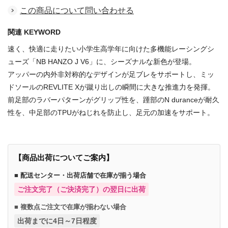
この商品について問い合わせる
関連 KEYWORD
速く、快適に走りたい小学生高学年に向けた多機能レーシングシ
ューズ「NB HANZO J V6」に、シーズナルな新色が登場。
アッパーの内外非対称的なデザインが足ブレをサポートし、ミッ
ドソールのREVLITE Xが蹴り出しの瞬間に大きな推進力を発揮。
前足部のラバーパターンがグリップ性を、踵部のN duranceが耐久
性を、中足部のTPUがねじれを防止し、足元の加速をサポート。
【商品出荷についてご案内】
■ 配送センター・出荷店舗で在庫が揃う場合
ご注文完了（ご決済完了）の翌日に出荷
■ 複数点ご注文で在庫が揃わない場合
出荷までに4日～7日程度