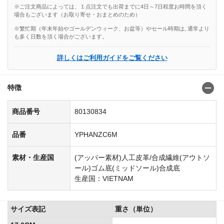
※ご注文商品によっては、１点注文でも出荷までに4日～7日程度お時間を頂く
場合もございます（お取り寄せ・おまとめのため）
※繁忙期（年末年始やゴールデンウィーク、お盆等）やセール時期は, 通常より
も多く日数を頂く場合がございます。
詳しくはご利用ガイドをご覧ください
特徴
商品番号
80130834
品番
YPHANZC6M
素材・生産国
(アッパー素材)人工皮革/合成繊維(アウトソ
ール)ゴム底(ミッドソール)合成底
生産国：VIETNAM
サイズ表記
重さ（単位）