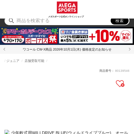
スポーツ
アウトドア
ブランド
アイテム
から探す
から探す
から探す
から探す
メガスポーツ公式オンラインショップ
検索
ワコール CW-X商品 2026年10月1日(木) 価格改定のお知らせ
ジュニア
店舗受取可能
商品番号：
80139546