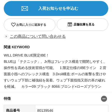
入荷お知らせを申込む
お気に入りに追加する
この商品について問い合わせる
関連 KEYWORD
WILL DRIVE BLUE限定IBE！
BLUEは「テクニック」、Jr用はフレックス構造で開閉しやすく、
操作性を高める技術習得が可能。 1.限定仕様のIBEライン 2.背
面親小指へのフレックス構造 3.Droll構造:ボールの衝撃を受けや
すいウェブ下部に補強紐を装着。ウェブ下親指指又部の革の破れ
を軽減。 カラー09:ブラック 8066:ブロンド×ローズブラウン
特徴
商品番号
80139546