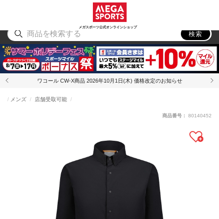
スポーツ
アウトドア
ブランド
アイテム
から探す
から探す
から探す
から探す
メガスポーツ公式オンラインショップ
検索
ワコール CW-X商品 2026年10月1日(木) 価格改定のお知らせ
メンズ
店舗受取可能
商品番号：
80140452