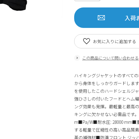
入荷
お気に入りに追加する
この商品について問い合わせる
ハイキングジャケットのすべての機
から身体をしっかりガードします。PF
を使用したこのハードシェルジ
強ひさしの付いたフードとヘム
ング効果も発揮。最軽量と最高の快
キングに欠かせない必需品です。■縫製パターン
m■Pa/W■耐水圧: 28000 
する軽量で圧縮性の高い高品質素
革の補強材■防滴フロント ジッ