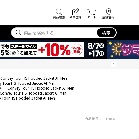
商品検索
会員登録
カート
店舗情報
検索
Convey Tour HS Hooded Jacket AF Men
y Tour HS Hooded Jacket AF Men
>
Convey Tour HS Hooded Jacket AF Men
Convey Tour HS Hooded Jacket AF Men
 Tour HS Hooded Jacket AF Men
商品番号：
80148661