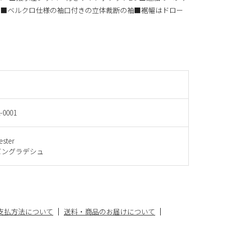
ー■ベルクロ仕様の袖口付きの立体裁断の袖■裾幅はドロー
-0001
ester
バングラデシュ
支払方法について
送料・商品のお届けについて