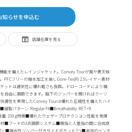
お知らせを申込む
能を備えたレインジャケット。Convey Tourが風や悪天候
Cフリーの撥水加工を施しGore-Tex(R) 2.5レイヤー素材
ャケットは通気性に優れ軽さも抜群。ドローコードにより補
幅を自由に調節できます。脇下のジッパーを開ければクーリ
適性を実現したConvey Tourは優れた圧縮性を備えたハイ
: Regular Fit■Breathability: RET<9
mm■重量: 330 g特徴■優れたウェザープロテクション性能を発揮
材■フードの3点調節システム■親指と人差指の間に合成皮
パー■撥水性ジッパー付きサイドポケット2つ■追加のベンチ