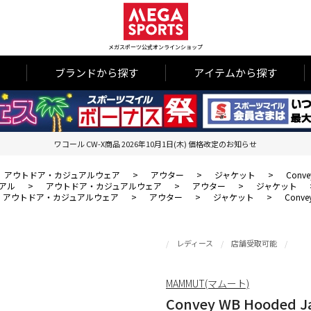
メガスポーツ公式オンラインショップ
ブランドから探す
アイテムから探す
ワコール CW-X商品 2026年10月1日(木) 価格改定のお知らせ
アウトドア・カジュアルウェア
>
アウター
>
ジャケット
>
Conve
アル
>
アウトドア・カジュアルウェア
>
アウター
>
ジャケット
アウトドア・カジュアルウェア
>
アウター
>
ジャケット
>
Conve
レディース
店舗受取可能
MAMMUT(マムート)
Convey WB Hooded J