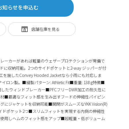
お知らせを申込む
ブレーカーがあれば軽量のウェザープロテクションが常備で
に収納可能。2つのサイドポケットと2-way ジッパーが付
施したConvey Hooded Jacketなら小雨にも対応しま
製。■縫製パターン: Athletic Fit■重量: 138 g特徴■
適したウィンドブレーカー■PFCフリーDWR加工の耐久性に
素材■最適なフィット感を生み出すフードの伸縮性パイピン
ジャケットを収納可能■開閉がスムーズなYKK Vislon(R)
イドポケット2つ■スリムフィットを実現する内側の伸縮性
を使用しヘムのフィット感をアップ■超軽量・低ボリューム