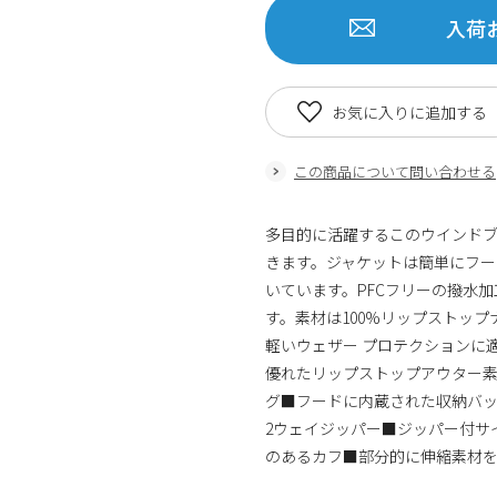
入荷
お気に入りに追加する
この商品について問い合わせる
多目的に活躍するこのウインド
きます。ジャケットは簡単にフード
いています。PFCフリーの撥水加工を
す。素材は100%リップストップナイロン
軽いウェザー プロテクションに
優れたリップストップアウター
グ■フードに内蔵された収納バッグに
2ウェイジッパー■ジッパー付サ
のあるカフ■部分的に伸縮素材